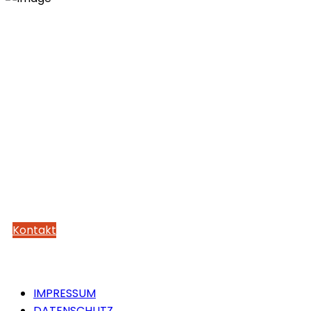
Kann ich Ihnen
weiterhelfen?
Wenn ich Ihr Interesse geweckt habe und
Sie Fragen zu meinen Leistungen
oder der Umsetzung Ihres Anliegens
haben, freue ich mich auf Ihre
Kontaktaufnahme.
Kontakt
IMPRESSUM
DATENSCHUTZ